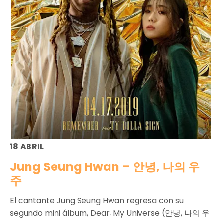
18 ABRIL
Jung Seung Hwan – 안녕, 나의 우
주
El cantante Jung Seung Hwan regresa con su
segundo mini álbum, Dear, My Universe (안녕, 나의 우