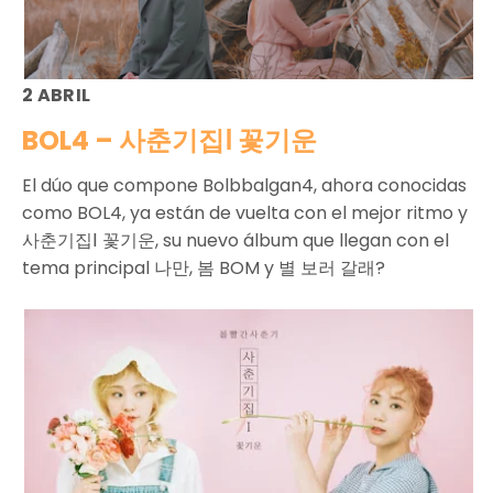
2 ABRIL
BOL4 – 사춘기집Ⅰ 꽃기운
El dúo que compone Bolbbalgan4, ahora conocidas
como BOL4, ya están de vuelta con el mejor ritmo y
사춘기집Ⅰ 꽃기운, su nuevo álbum que llegan con el
tema principal 나만, 봄 BOM y 별 보러 갈래?