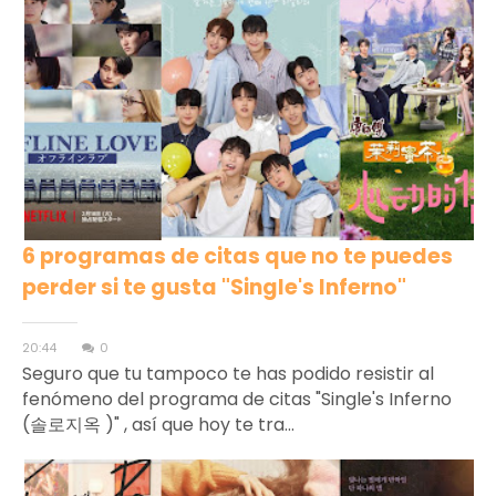
6 programas de citas que no te puedes
perder si te gusta "Single's Inferno"
20:44
0
Seguro que tu tampoco te has podido resistir al
fenómeno del programa de citas "Single's Inferno
(솔로지옥 )" , así que hoy te tra...