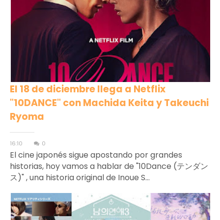
El 18 de diciembre llega a Netflix
"10DANCE" con Machida Keita y Takeuchi
Ryoma
16:10
0
El cine japonés sigue apostando por grandes
historias, hoy vamos a hablar de "10Dance (テンダン
ス)" , una historia original de Inoue S...