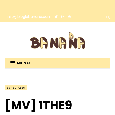
info@bloglabanana.com
MENU
ESPECIALES
[MV] 1THE9