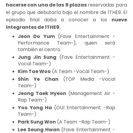
hacerse con una de las 9 plazas
reservadas para
el grupo que debutaría bajo el nombre de 1THE9. El
episodio final daba a conocer a los
nueve
integrantes de 1THE9.
Jeon Do Yum
(Fave Entertainment -
Performance Team-), quien será
también el centro.
Jung Jin Sung
(Fave Entertainment -
Vocal Team-)
Kim Tae Woo
(A Team -Vocal Team-)
Shin Ye Chan
(TOP Media -Vocal
Team-)
Jeong Taek Hyeon
(Management Air -
Rap Team-)
Yoo Yong Ha
(OUI Entertainment -Rap
Team-)
Park Sung Won
(A Team –Rap Team-)
Lee Seung Hwan
(Fave Entertainment -