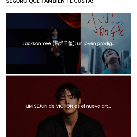
SEGURO QUE TAMBIÉN TE GUSTA:
Jackson Yee (易烊千玺): un joven prodig...
LIM SEJUN de VICTON es el nuevo art...