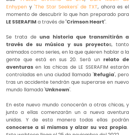
Enhypen
y
'The Star Seekers' de TXT
, ahora es el
momento de descubrir lo que han preparado para
LE SSERAFIM
a través de
'Crimson Heart'
.
Se trata de
una historia que transmitirán a
través de su música y sus proyecto
s, tanto
animados como series, en la que quieren hablar a la
gente que está en sus 20. Será un
relato de
aventuras
en las chicas de LE SSERAFIM estarán
controladas en una ciudad llamada '
Refugia
', pero
tras un accidente tendrán que superarse en nuevo
mundo llamada '
Unknown
'.
En este nuevo mundo conocerán a otras chicas, y
junto a ellas comenzarán un a nueva aventura
unidas. Y de esta manera todas ellas podrán
conocerse a si mismas y alzar su voz propia
.
Este webtoon llega el 25 de noviembre del 2022.