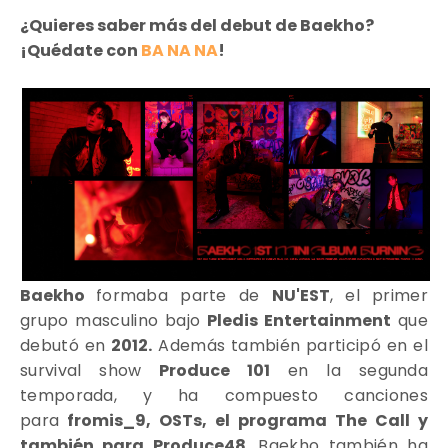
¿Quieres saber más del debut de Baekho?
¡Quédate con
BA NA NA
!
Baekho
formaba parte de
NU'EST
, el primer
grupo masculino bajo
Pledis Entertainment
que
debutó en
2012.
Además también participó en el
survival show
Produce 101
en la segunda
temporada, y ha compuesto canciones
para
fromis_9, OSTs, el programa The Call y
también para Produce48
. Baekho también ha