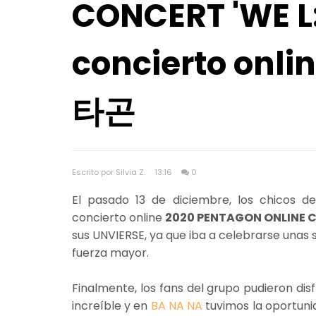
CONCERT 'WE L:V
concierto onl
타곤
Escrito por Silvia Z.
13:16
0
El pasado 13 de diciembre, los chicos 
concierto online
2020 PENTAGON ONLINE C
sus UNVIERSE, ya que iba a celebrarse unas
fuerza mayor.
Finalmente, los fans del grupo pudieron di
increíble y en
BA NA NA
tuvimos la oportuni