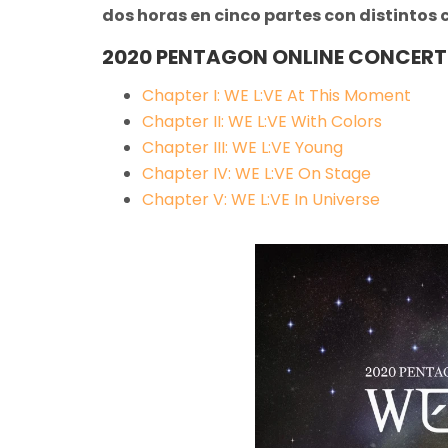
dos horas en cinco partes con distintos 
2020 PENTAGON ONLINE CONCERT '
Chapter I: WE L:VE At This Moment
Chapter II: WE L:VE With Colors
Chapter III: WE L:VE Young
Chapter IV: WE L:VE On Stage
Chapter V: WE L:VE In Universe