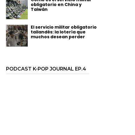
obligatorio en China y
Taiwán
El servicio militar obligatorio
tailandés: la lotería que
muchos desean perder
PODCAST K-POP JOURNAL EP.4