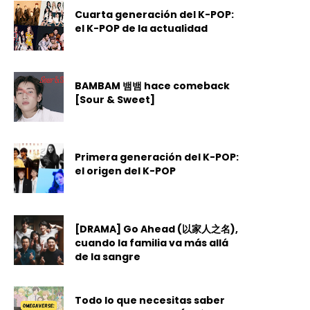
Cuarta generación del K-POP:
el K-POP de la actualidad
BAMBAM 뱀뱀 hace comeback
[Sour & Sweet]
Primera generación del K-POP:
el origen del K-POP
[DRAMA] Go Ahead (以家人之名),
cuando la familia va más allá
de la sangre
Todo lo que necesitas saber