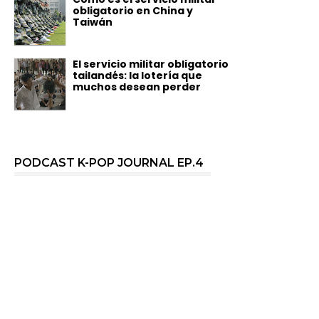
obligatorio en China y
Taiwán
El servicio militar obligatorio
tailandés: la lotería que
muchos desean perder
PODCAST K-POP JOURNAL EP.4