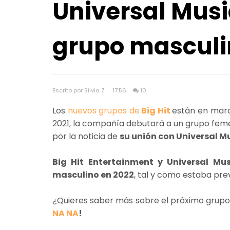
Universal Mus
grupo masculi
Escrito por Silvia Z.
17:56
10
Los
nuevos grupos de
Big Hit
están en mar
2021, la compañía debutará a un grupo feme
por la noticia de
su unión con Universal Mu
Big Hit Entertainment y Universal Mu
masculino en 2022
, tal y como estaba prev
¿Quieres saber más sobre el próximo grupo
NA NA
!