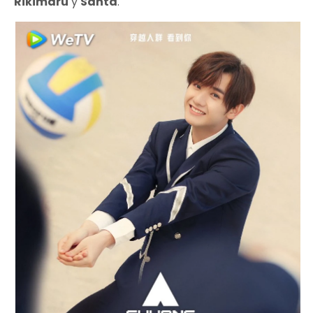
Rikimaru
y
Santa
.