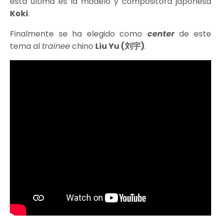
esta última es la modelo y compositora japonesa
Koki
.
Finalmente se ha elegido como
center
de este
tema al
trainee
chino
Liu Yu (刘宇)
.