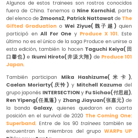
Algunos de estos trainees son rostros conocidos
fuera de China. Tenemos a
Nine Kornchid
, parte
del elenco de
2moons2
,
Patrick Nattawat
de
The
Gifted Graduation
o
Wei Ziyue(
魏子越
)
quien
participó en
All For One
y
Produce X 101
. Este
último no es el único de la saga Produce en unirse a
esta edición, también lo hacen
Taguchi Keiya(
田
口馨也
)
e
Ikumi Hiroto(
井汲大翔
)
de
Produce 101
Japan
.
También participan
Mika Hashizume(米卡)
,
Caelan Moriarty(庆怜)
y
Mitchell Kazuma
del
grupo japonés
INTERSECTION
y
Fu Sichao(付思超)
,
Ren Yipeng(任胤蓬)
y
Zhang Jiayuan(张嘉元)
de
la banda
Galaxy
, quienes quedaron en cuarta
posición en el survival de 2020
The Coming One:
Superband
. Entre de los 90
trainees
también se
encuentran los miembros del grupo
WARPs UP