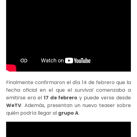
Finalmente confirmaron el día 14 de febrero que la
fecha oficial en el que el
survival
comenzaba a
emitirse era el
17 de febrero
y puede verse desde
WeTV
. Además, presentan un nuevo teaser sobre
quién podría llegar al
grupo A
.