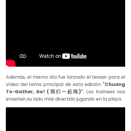
Además, el mismo día fue lanzado el
teaser
para el
vídeo del tema principal de esta edición
"Chuang
To-Gather, Go! (
我们一起闯
)"
. Los
trainees
nos
enseñan su lado más divertido jugando en la playa.