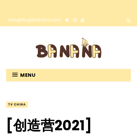
info@bloglabanana.com
MENU
TV CHINA
[创造营2021]