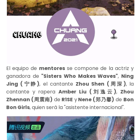
El equipo de
mentores
se compone de la actriz y
ganadora de
"Sisters Who Makes Waves"
,
Ning
Jing (宁静)
, el cantante
Zhou Shen (周深)
, la
cantante y rapera
Amber Liu (刘逸云)
,
Zhou
Zhennan (周震南)
de
R1SE
y
Nene (郑乃馨)
de
Bon
Bon Girls
, quien será la "asistente internacional".