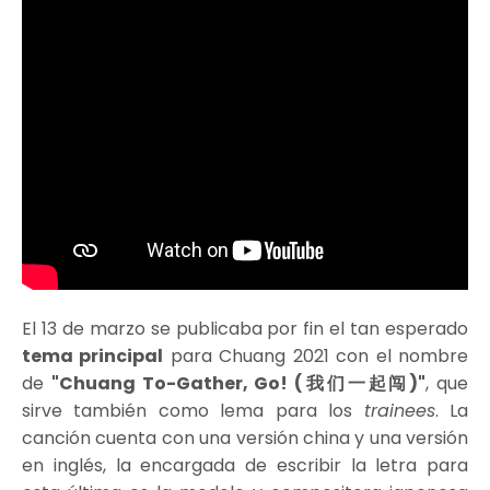
El 13 de marzo se publicaba por fin el tan esperado
tema principal
para Chuang 2021 con el nombre
de
"Chuang To-Gather, Go! (我们一起闯)"
, que
sirve también como lema para los
trainees
. La
canción cuenta con una versión china y una versión
en inglés, la encargada de escribir la letra para