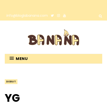
info@bloglabanana.com
MENU
DEBUT
YG