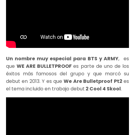
Un nombre muy especial para BTS y ARMY
, es
que
WE ARE BULLETPROOF
es parte de uno de los
éxitos más famosos del grupo y que marcó su
debut en 2013. Y es que
We Are Bulletproof Pt2
es
el tema incluido en trabajo debut
2 Cool 4 Skool
.