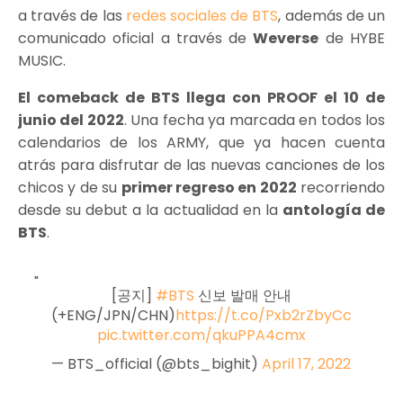
a través de las
redes sociales de BTS
, además de un
comunicado oficial a través de
Weverse
de HYBE
MUSIC.
El comeback de BTS llega con PROOF el 10 de
junio del 2022
. Una fecha ya marcada en todos los
calendarios de los ARMY, que ya hacen cuenta
atrás para disfrutar de las nuevas canciones de los
chicos y de su
primer regreso en 2022
recorriendo
desde su debut a la actualidad en la
antología de
BTS
.
[공지]
#BTS
신보 발매 안내
(+ENG/JPN/CHN)
https://t.co/Pxb2rZbyCc
pic.twitter.com/qkuPPA4cmx
— BTS_official (@bts_bighit)
April 17, 2022