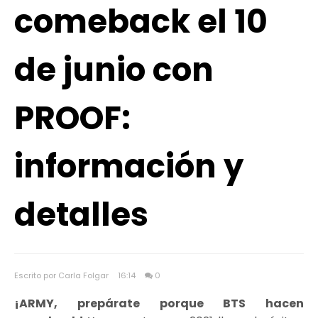
comeback el 10
de junio con
PROOF:
información y
detalles
Escrito por Carla Folgar
16:14
0
¡ARMY, prepárate porque BTS hacen