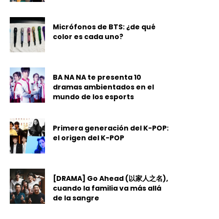
Micrófonos de BTS: ¿de qué
color es cada uno?
BA NA NA te presenta 10
dramas ambientados en el
mundo de los esports
Primera generación del K-POP:
el origen del K-POP
[DRAMA] Go Ahead (以家人之名),
cuando la familia va más allá
de la sangre