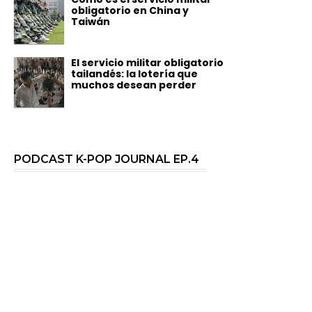
obligatorio en China y
Taiwán
El servicio militar obligatorio
tailandés: la lotería que
muchos desean perder
PODCAST K-POP JOURNAL EP.4