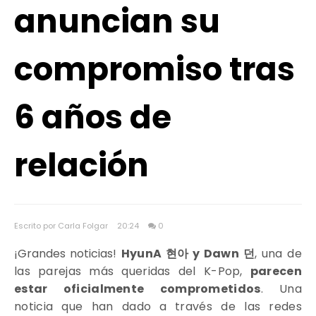
anuncian su
compromiso tras
6 años de
relación
Escrito por Carla Folgar
20:24
0
¡Grandes noticias!
HyunA 현아 y Dawn 던
,
una de
las parejas más queridas del K-Pop,
parecen
estar oficialmente comprometidos
. Una
noticia que han dado
a través de las redes