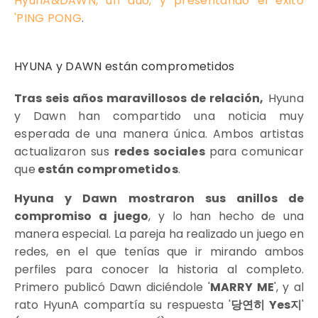
HyunA&DAWN, un dúo, y presentando el éxito
'PING PONG
.
HYUNA y DAWN están comprometidos
Tras seis años maravillosos de relación,
Hyuna
y Dawn han compartido una noticia muy
esperada de una manera única. Ambos artistas
actualizaron sus
redes sociales
para comunicar
que
están comprometidos
.
Hyuna y Dawn mostraron sus anillos de
compromiso a juego
, y lo han hecho de una
manera especial. La pareja ha realizado un juego en
redes, en el que tenías que ir mirando ambos
perfiles para conocer la historia al completo.
Primero publicó Dawn diciéndole '
MARRY ME
', y al
rato HyunA compartía su respuesta '
당연히 Yes지
'