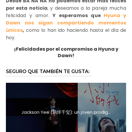
Desde BA NA NA no podemos estar más felices
por esta noticia
, y deseamos a
la pareja mucha
felicidad y amor.
Y esperamos que
Hyuna y
Dawn nos sigan compartiendo momentos
únicos
,
como lo han ido haciendo hasta el día de
hoy.
¡Felicidades por el compromiso a Hyuna y
Dawn!
SEGURO QUE TAMBIÉN TE GUSTA:
Jackson Yee (易烊千玺): un joven prodig...