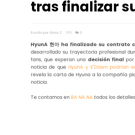
tras finalizar 
Escrito por Silvia Z.
11:11
0
HyunA 현아 ha finalizado su contrato 
desarrollado su trayectoria profesional du
fans, que esperan una
decisión final
por
noticia de que
HyunA y E'Dawn podrían s
revela la carta de Hyuna a la compañía pi
noticia.
Te contamos en
BA NA NA
todos los detalle