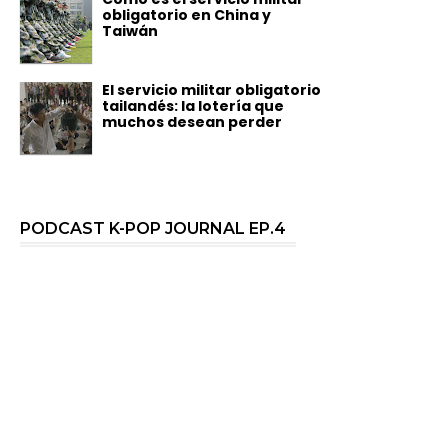
obligatorio en China y
Taiwán
El servicio militar obligatorio
tailandés: la lotería que
muchos desean perder
PODCAST K-POP JOURNAL EP.4