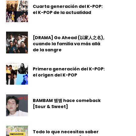
Cuarta generación del K-POP:
el K-POP de la actualidad
[DRAMA] Go Ahead (以家人之名),
cuando la familia va más allá
de la sangre
Primera generación del K-POP:
el origen del K-POP
BAMBAM 뱀뱀 hace comeback
[Sour & Sweet]
Todo lo que necesitas saber