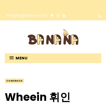
info@bloglabanana.com
MENU
COMEBACK
Wheein 휘인