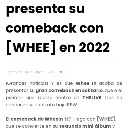
presenta su
comeback con
[WHEE] en 2022
Escrito por Carla Folgar
12:00
0
¡Grandes noticias! Y es que
Whee In
acaba de
presentar su
gran comeback en solitario
, que e el
psrimer que realiza dentro de
THEL1VE
tras no
continuar su contrato bajo RBW.
El comeback de Wheein
휘인 llega con
[WHEE]
,
que se convierte en su
segundo mini álbum
y