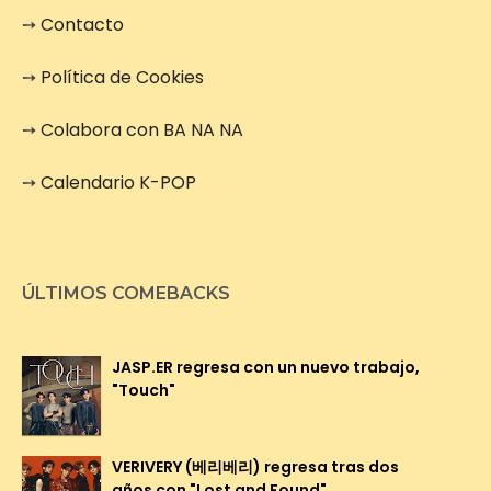
➙
Contacto
➙
Política de Cookies
➙
Colabora con BA NA NA
➙
Calendario K-POP
ÚLTIMOS COMEBACKS
JASP.ER regresa con un nuevo trabajo,
"Touch"
VERIVERY (베리베리) regresa tras dos
años con "Lost and Found"