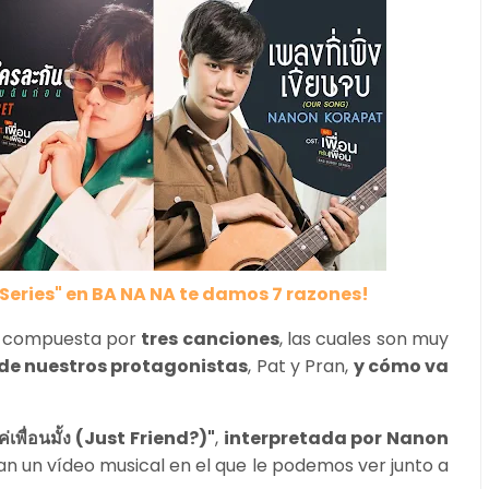
 Series" en BA NA NA te damos 7 razones!
tá compuesta por
tres canciones
, las cuales son muy
 de nuestros protagonistas
, Pat y Pran,
y cómo va
ค่เพื่อนมั้ง (Just Friend?)"
,
interpretada por Nanon
n un vídeo musical en el que le podemos ver junto a