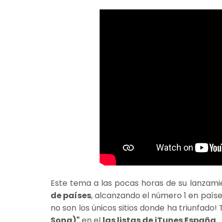
Este tema a las pocas horas de su lanzami
de países
, alcanzando el número 1 en países
no son los únicos sitios donde ha triunfad
Song)"
en el
las listas de iTunes España
.