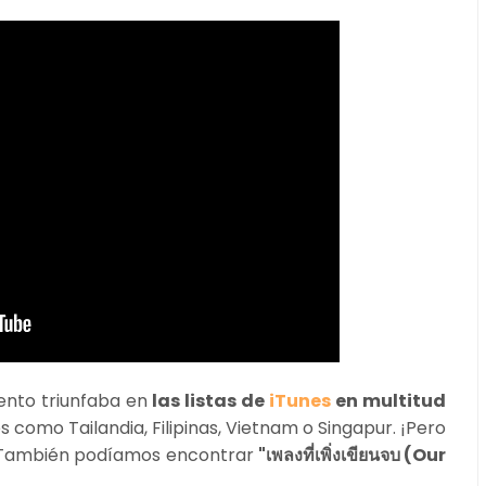
ento triunfaba en
las listas de
iTunes
en multitud
 como Tailandia, Filipinas, Vietnam o Singapur. ¡Pero
o! También podíamos encontrar
"เพลงที่เพิ่งเขียนจบ (Our