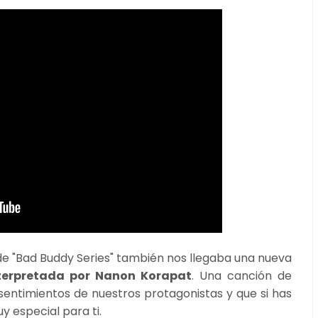
1 de "Bad Buddy Series" también nos llegaba una nueva
" interpretada por Nanon Korapat
. Una canción de
entimientos de nuestros protagonistas y que si has
uy especial para ti.