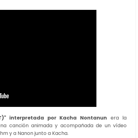
CRET)" interpretada por Kacha Nontanun
era la
Una canción animada y acompañada de un vídeo
hm y a Nanon junto a Kacha.