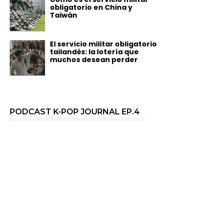
obligatorio en China y
Taiwán
El servicio militar obligatorio
tailandés: la lotería que
muchos desean perder
PODCAST K-POP JOURNAL EP.4