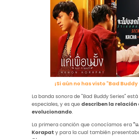
¡Si aún no has visto "Bad Buddy
La banda sonora de "Bad Buddy Series" es
especiales, y es que
describen la relación
evolucionando
.
La primera canción que conocíamos era
"แ
Korapat
y para la cual también presentaba