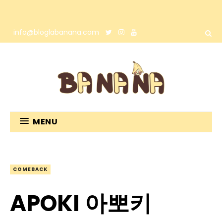
info@bloglabanana.com
MENU
COMEBACK
APOKI 아뽀키