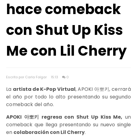
hace comeback
con Shut Up Kiss
Me con Lil Cherry
Escrito por Carla Folgar
15:13
0
L
a
artista de K-Pop Virtual
, APOKI 아뽀키, cerrará
el año por todo lo alto presentando su segundo
comeback del año.
APOKI 아뽀키
regresa con Shut Up Kiss Me,
un
comeback que llega presentando su nuevo single
en
colaboración con Lil Cherry
.