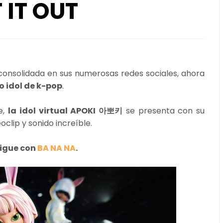
T IT OUT
consolidada en sus numerosas redes sociales, ahora
 idol de k-pop
.
e,
la idol virtual APOKI 아뽀키
se presenta con su
oclip y sonido increíble.
Sigue con
BA NA NA
.