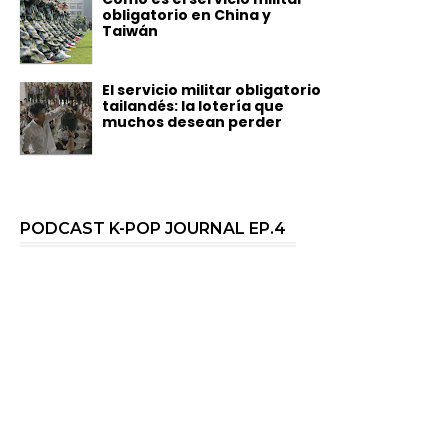
obligatorio en China y
Taiwán
El servicio militar obligatorio
tailandés: la lotería que
muchos desean perder
PODCAST K-POP JOURNAL EP.4