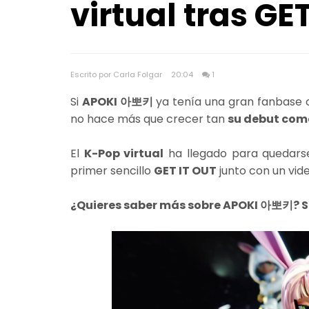
virtual tras GE
Escrito por Carla Folgar
20:04
1
Si
APOKI 아뽀키
ya tenía una gran fanbase 
no hace más que crecer tan
su debut como
El
K-Pop virtual
ha llegado para quedars
primer sencillo
GET IT OUT
junto con un vide
¿Quieres saber más sobre APOKI 아뽀키? 