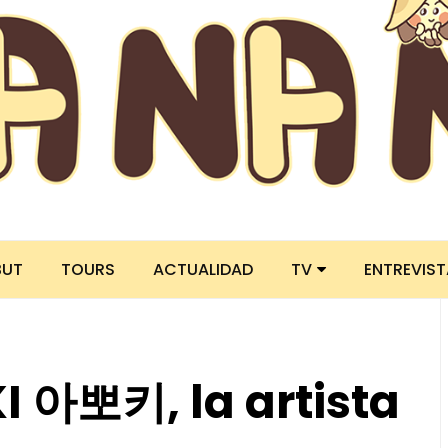
BUT
TOURS
ACTUALIDAD
TV
ENTREVIS
I 아뽀키, la artista