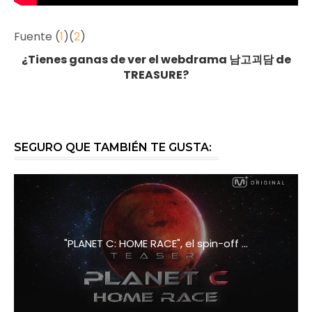
Fuente (
1
)(
2
)
¿Tienes ganas de ver el webdrama 남고괴담 de
TREASURE?
SEGURO QUE TAMBIÉN TE GUSTA:
"PLANET C: HOME RACE", el spin-off ...