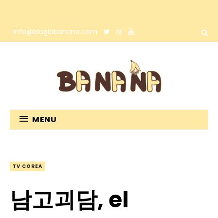
info@bloglabanana.com
MENU
TV COREA
남고괴담, el