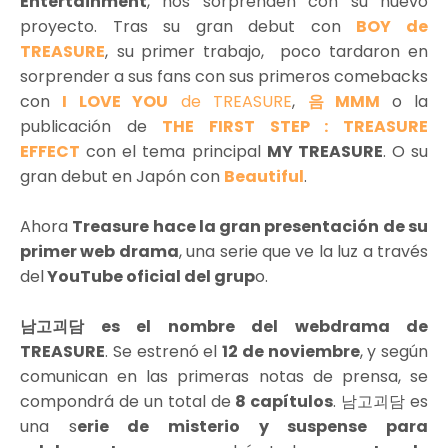
Entertainment
, nos sorprenden con su nuevo
proyecto. Tras su gran debut con
BOY de
TREASURE
,
su primer trabajo, poco tardaron en
sorprender a sus fans con sus primeros comebacks
con
I LOVE YOU
de TREASURE
,
음 MMM
o la
publicación de
THE FIRST STEP : TREASURE
EFFECT
con el tema principal
MY TREASURE
. O su
gran debut en Japón con
Beautiful
.
Ahora
Treasure hace la gran presentación de su
primer web drama
, una serie que ve la luz a través
del
YouTube oficial del grup
o.
남고괴담 es el nombre del webdrama de
TREASURE
. Se estrenó el
12 de noviembre
, y según
comunican en las primeras notas de prensa, se
compondrá de un total de
8 capítulos
. 남고괴담 es
una s
erie de misterio y suspense para