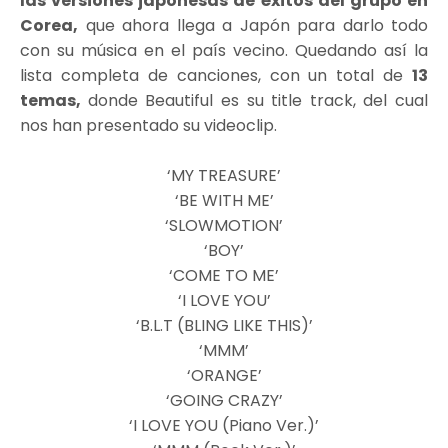
las versiones japonesas de éxitos del grupo en
Corea,
que ahora llega a Japón para darlo todo
con su música en el país vecino. Quedando así la
lista completa de canciones, con un total de
13
temas,
donde Beautiful es su title track, del cual
nos han presentado su videoclip.
‘MY TREASURE’
‘BE WITH ME’
‘SLOWMOTION’
‘BOY’
‘COME TO ME’
‘I LOVE YOU’
‘B.L.T (BLING LIKE THIS)’
‘MMM’
‘ORANGE’
‘GOING CRAZY’
‘I LOVE YOU (Piano Ver.)’