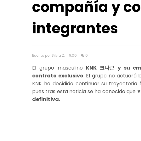
compañía y co
integrantes
Escrito por Silvia Z.
9:00
0
El grupo masculino
KNK 크나큰 y su empr
contrato exclusivo
. El grupo no actuará b
KNK ha decidido continuar su trayectoria 
pues tras esta noticia se ha conocido que
Y
definitiva.