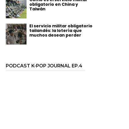
obligatorio en China y
Taiwán
El servicio militar obligatorio
tailandés: la lotería que
muchos desean perder
PODCAST K-POP JOURNAL EP.4