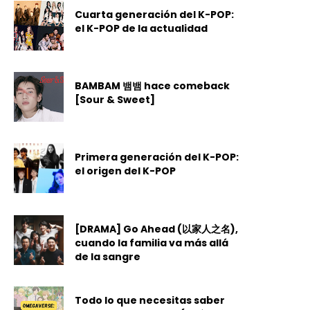
Cuarta generación del K-POP:
el K-POP de la actualidad
BAMBAM 뱀뱀 hace comeback
[Sour & Sweet]
Primera generación del K-POP:
el origen del K-POP
[DRAMA] Go Ahead (以家人之名),
cuando la familia va más allá
de la sangre
Todo lo que necesitas saber