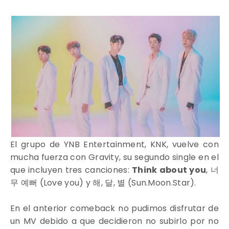
El grupo de YNB Entertainment, KNK, vuelve con
mucha fuerza con Gravity, su segundo single en el
que incluyen tres canciones:
Think about you
,
너
무
예뻐
(
Love you)
y
해
,
달
,
별
(
Sun.Moon.Star).
En el anterior comeback no pudimos disfrutar de
un MV debido a que decidieron no subirlo por no