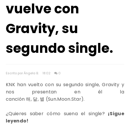
vuelve con
Gravity, su
segundo single.
Escrito por Ángela B.
18:02
0
KNK han vuelto con su segundo single, Gravity y
nos presentan en él la
canción
해
,
달
,
별
(
Sun.Moon.Star).
¿Quieres saber cómo suena el single?
¡Sigue
leyendo!