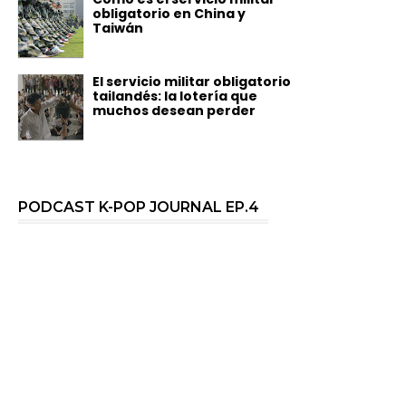
obligatorio en China y
Taiwán
El servicio militar obligatorio
tailandés: la lotería que
muchos desean perder
PODCAST K-POP JOURNAL EP.4