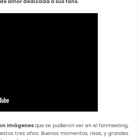
 de amor dedicada a sus fans.
 con imágenes
que se pudieron ver en el fanmeeting,
estos tres años. Buenos momentos, risas, y grandes