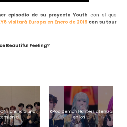
imer episodio de su proyecto Youth
con el que
Y6 visitará Europa en Enero de 2019
con su tour
ce Beautiful Feeling?
ONE anuncia una
KPop Demon Hunters aterriza
ensión d...
en los ...