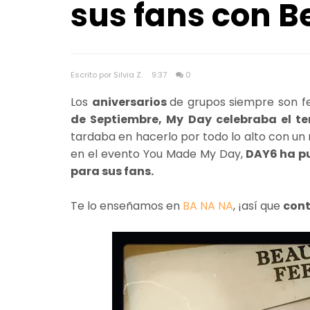
sus fans con Be
Escrito por Silvia Z.
9:37
0
Los
aniversarios
de grupos siempre son fe
de Septiembre, My Day celebraba el t
tardaba en hacerlo por todo lo alto con un
en el evento You Made My Day,
DAY6 ha pub
para sus fans.
Te lo enseñamos en
BA NA NA
, ¡así que
cont