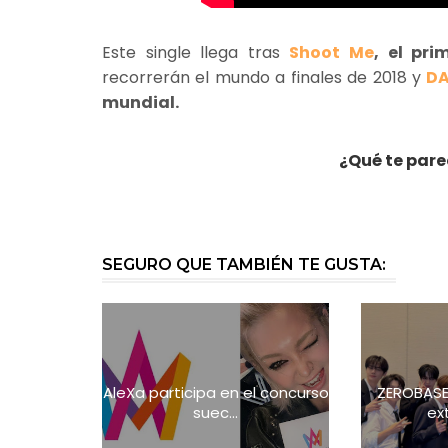
Este single llega tras
Shoot Me
, el pr
recorrerán el mundo a finales de 2018 y
DA
mundial.
¿Qué te pare
SEGURO QUE TAMBIÉN TE GUSTA:
AleXa participa en el concurso
ZEROBASE
suec...
ext