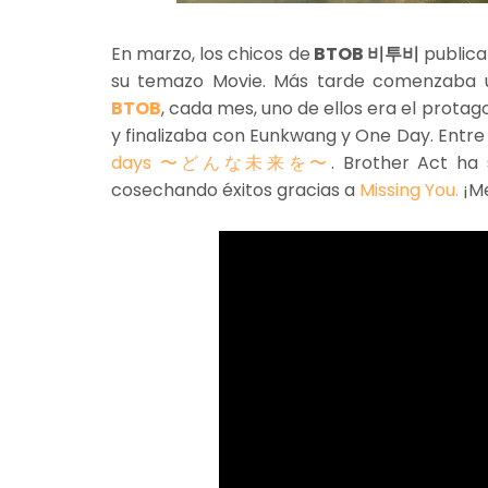
En marzo, los chicos de
BTOB 비투비
publica
su temazo Movie. Más tarde comenzaba u
BTOB
, cada mes, uno de ellos era el prota
y finalizaba con Eunkwang y One Day. Entr
days 〜どんな未来を〜
. Brother Act ha 
cosechando éxitos gracias a
Missing You.
¡M