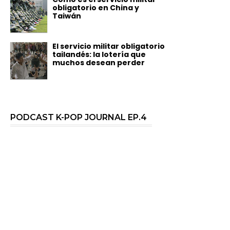
obligatorio en China y
Taiwán
El servicio militar obligatorio
tailandés: la lotería que
muchos desean perder
PODCAST K-POP JOURNAL EP.4