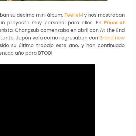
ban su décimo mini álbum,
Feel’eM
y nos mostraban
n proyecto muy personal para ellos. En
Piece of
gonista: Changsub comenzaba en abril con At the End
e tanto, Japón veía como regresaban con
Brand new
sido su último trabajo este año, y han continuado
enudo año para BTOB!