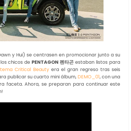
Dawn y Hui) se centrasen en promocionar junto a su
, los chicos de
PENTAGON 펜타곤
estaban listos para
tema Critical Beauty
era el gran regreso tras seis
ra publicar su cuarto mini álbum,
DEMO_01
, con una
a faceta. Ahora, se preparan para continuar este
n!