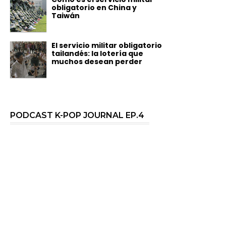
obligatorio en China y
Taiwán
El servicio militar obligatorio
tailandés: la lotería que
muchos desean perder
PODCAST K-POP JOURNAL EP.4