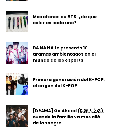
Micrófonos de BTS: ¿de qué
color es cada uno?
BA NA NA te presenta 10
dramas ambientados en el
mundo de los esports
Primera generación del K-POP:
el origen del K-POP
[DRAMA] Go Ahead (以家人之名),
cuando la familia va más allá
de la sangre