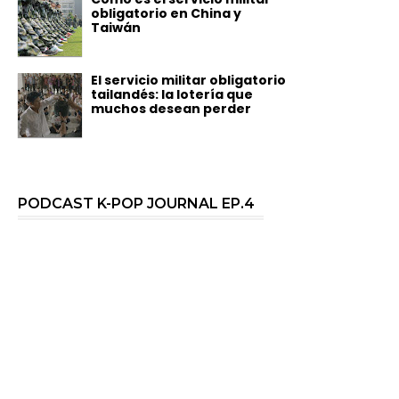
obligatorio en China y
Taiwán
El servicio militar obligatorio
tailandés: la lotería que
muchos desean perder
PODCAST K-POP JOURNAL EP.4