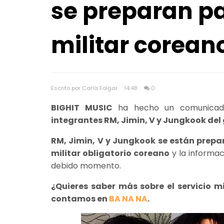
se preparan pa
militar corean
Escrito por Carla Folgar
14:48
0
BIGHIT MUSIC
ha hecho un comunicado 
integrantes RM, Jimin, V y Jungkook del
RM, Jimin, V y Jungkook se están prepa
militar obligatorio coreano
y la informa
debido momento.
¿Quieres saber más sobre el servicio m
contamos en
BA NA NA
.