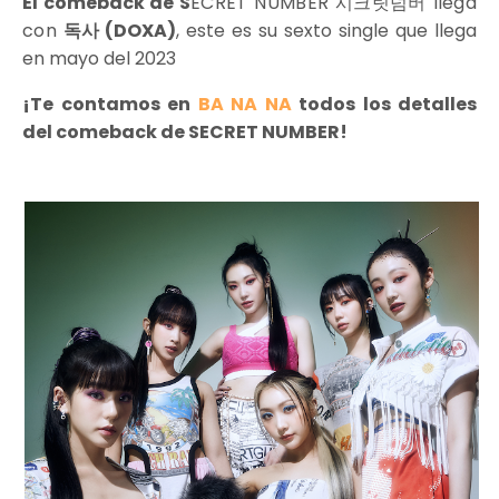
El comeback de S
ECRET NUMBER 시크릿넘버 llega
con
독사 (DOXA)
, este es su sexto single que llega
en mayo del 2023
¡Te contamos en
BA NA NA
todos los detalles
del comeback de SECRET NUMBER!