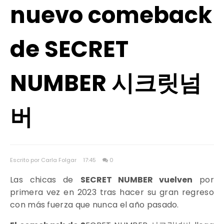
nuevo comeback
de SECRET
NUMBER 시크릿넘
버
Escrito por Carla Folgar
17:45
0
Las chicas de
SECRET NUMBER vuelven
por
primera vez en 2023 tras hacer su gran regreso
con más fuerza que nunca el año pasado.