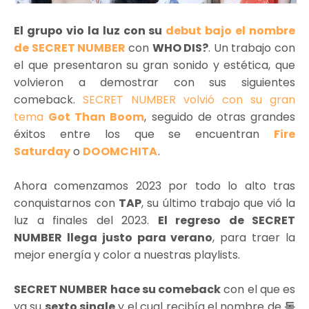
El grupo vio la luz con su
debut bajo el nombre
de SECRET NUMBER
con
WHO DIS?
. Un trabajo con
el que presentaron su gran sonido y estética, que
volvieron a demostrar con sus siguientes
comeback.
SECRET NUMBER volvió con su gran
tema
Got Than Boom
, seguido de otras grandes
éxitos entre los que se encuentran
Fire
Saturday
o
DOOMCHITA
.
Ahora comenzamos 2023 por todo lo alto tras
conquistarnos con
TAP
, su último trabajo que vió la
luz a finales del 2023.
El regreso de SECRET
NUMBER llega justo para verano
, para traer la
mejor energía y color a nuestras playlists.
SECRET NUMBER hace su comeback
con el que es
ya su
sexto single
y el cual recibía el nombre de
독