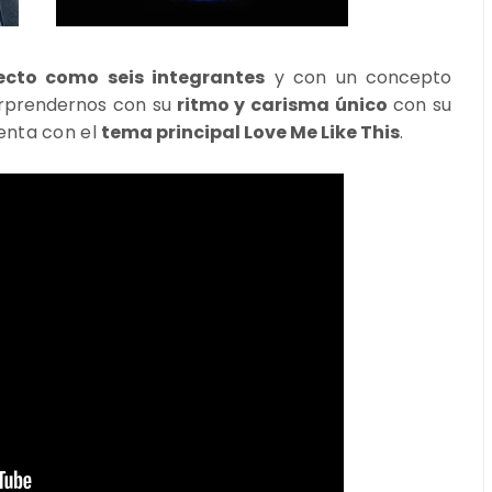
ecto como seis integrantes
y con un concepto
orprendernos con su
ritmo y carisma único
con su
senta
con el
tema principal Love Me Like This
.