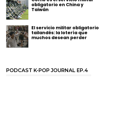
obligatorio en China y
Taiwán
El servicio militar obligatorio
tailandés: la lotería que
muchos desean perder
PODCAST K-POP JOURNAL EP.4