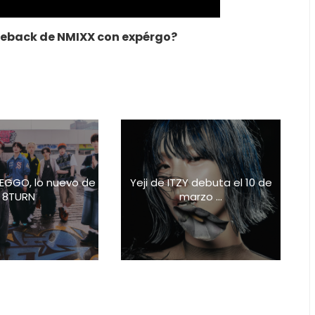
meback de NMIXX con expérgo?
EGGO, lo nuevo de
Yeji de ITZY debuta el 10 de
8TURN
marzo ...