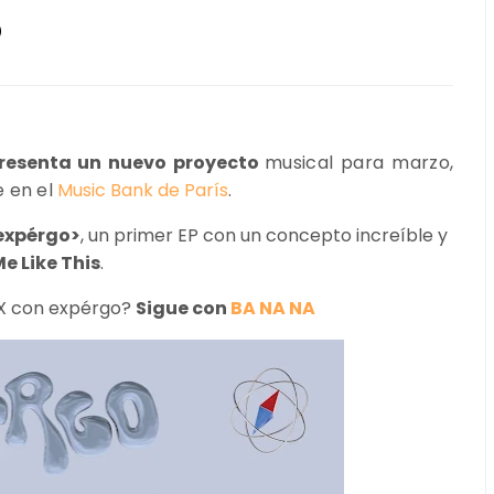
3
resenta un nuevo proyecto
musical para marzo,
e en el
Music Bank de París
.
<expérgo>
, un primer EP con un concepto increíble y
e Like This
.
X con expérgo?
Sigue con
BA NA NA