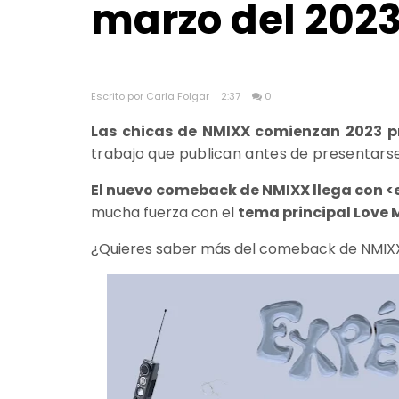
marzo del 202
Escrito por Carla Folgar
2:37
0
Las chicas de NMIXX comienzan 2023 p
trabajo que publican antes de presentars
El nuevo comeback de NMIXX llega con 
mucha fuerza con el
tema principal Love M
¿Quieres saber más del comeback de NMIX