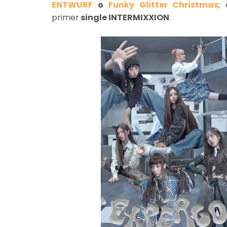
ENTWURF
o
Funky Glitter Christmas
;
primer
single INTERMIXXION
.