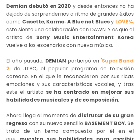
Demian debutó en 2020
y desde entonces no ha
dejado de sorprendernos a ritmo de grandes éxitos
como
Casette
,
Karma
,
A Blue not Blues
y
LOVE%
,
este siento una colaboración con DAWN. Y es que el
artista de
Sony Music Entertainment Korea
vuelve a los escenarios con nueva música.
El año pasado,
DEMIAN
participó en '
Super Band
2
'
de JTBC, el popular programa de televisión
coreano. En el que le reconocieron por sus ricas
emociones y sus características vocales, y tras
este el artista
se ha centrado en mejorar sus
habilidades musicales y de composición
.
Ahora llega el momento de
disfrutar de su gran
regreso
con su nuevo sencillo
BASEMENT BOY
. Se
trata de un tema compuesto por él en el
que
muestra sus habilidades para escribir