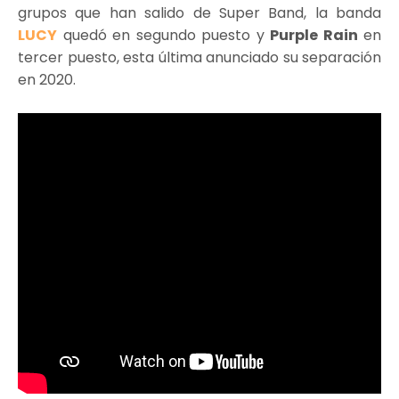
grupos que han salido de Super Band, la banda
LUCY
quedó en segundo puesto y
Purple Rain
en
tercer puesto, esta última anunciado su separación
en 2020.