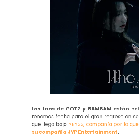
Los fans de GOT7 y BAMBAM están cel
tenemos fecha para el gran regreso en sol
que llega bajo
ABYSS, compañía por la qu
su compañía JYP Entertainment
.