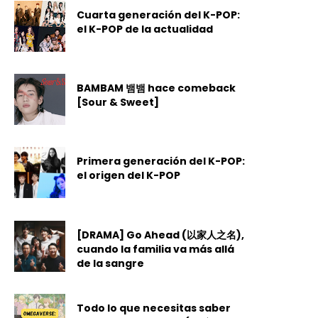
Cuarta generación del K-POP:
el K-POP de la actualidad
BAMBAM 뱀뱀 hace comeback
[Sour & Sweet]
Primera generación del K-POP:
el origen del K-POP
[DRAMA] Go Ahead (以家人之名),
cuando la familia va más allá
de la sangre
Todo lo que necesitas saber