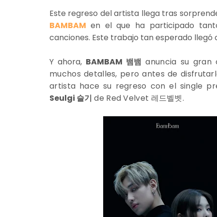
Este regreso del artista llega tras sorpren
BAMBAM
en el que ha participado tan
canciones. Este trabajo tan esperado llegó 
Y ahora,
BAMBAM 뱀뱀
anuncia su gran 
muchos detalles, pero antes de disfrutar
artista hace su regreso con el single p
Seulgi 슬기
de Red Velvet
레드벨벳
.