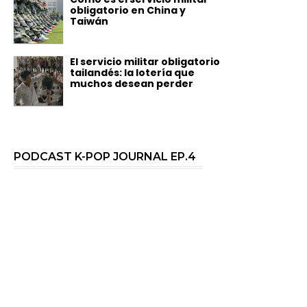
obligatorio en China y
Taiwán
El servicio militar obligatorio
tailandés: la lotería que
muchos desean perder
PODCAST K-POP JOURNAL EP.4