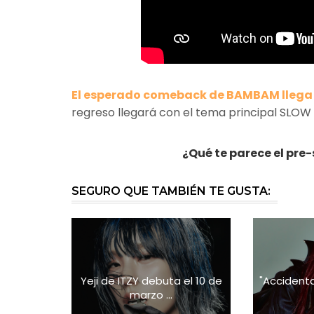
El esperado comeback de BAMBAM llega e
regreso llegará con el tema principal SLOW
¿Qué te parece el pr
SEGURO QUE TAMBIÉN TE GUSTA:
Yeji de ITZY debuta el 10 de
"Accidenta
marzo ...