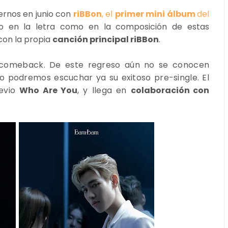
dernos en junio con
riBBon
, el
primer mini álbum
del
to en la letra como en la composición de estas
con la propia
canción principal riBBon
.
comeback. De este regreso aún no se conocen
lo podremos escuchar ya su exitoso pre-single. El
revio
Who Are You
, y llega
en
colaboración con