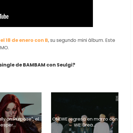
l 18 de enero con B
, su segundo mini álbum. Este
 MO.
e-single de BAMBAM con
Seulgi?
lly on Purpose", el
ONEWE regresa en marzo con
esper...
WE: Drea...