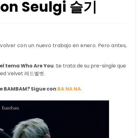
n Seulgi 슬기
olver con un nuevo trabajo en enero. Pero antes,
l tema Who Are You
. Se trata de su pre-single que
Red Velvet 레드벨벳.
de BAMBAM? Sigue con
BA NA NA
.