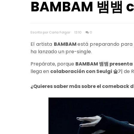
BAMBAM 뱀뱀 co
Escrito por Carla Folgar
13:10
0
El artista
BAMBAM
está preparando para v
ha lanzado un pre-single.
Prepárate, porque
BAMBAM 뱀뱀 presenta e
llega en
colaboración con Seulgi 슬기
de 
¿Quieres saber más sobre el comeback 