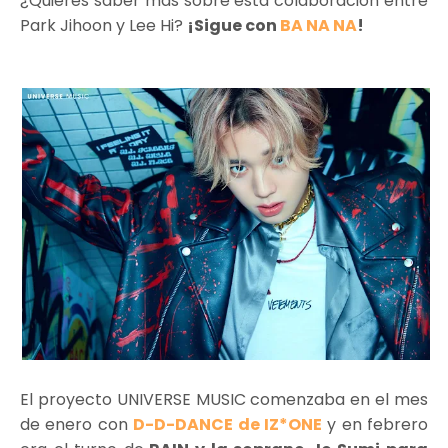
¿Quieres saber más sobre esta colaboración entre
Park Jihoon y Lee Hi?
¡Sigue con
BA NA NA
!
El proyecto UNIVERSE MUSIC comenzaba en el mes
de enero con
D-D-DANCE de IZ*ONE
y en febrero