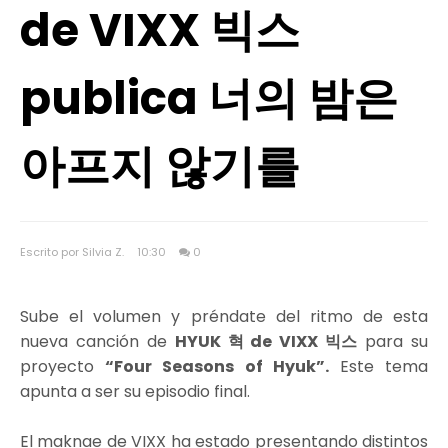
de VIXX 빅스
publica 너의 밤은
아프지 않기를
Escrito por Silvia Z.
10:30
0
Sube el volumen y préndate del ritmo de esta
nueva canción de
HYUK 혁 de VIXX 빅스
para su
proyecto
“Four Seasons of Hyuk”.
Este tema
apunta a ser su episodio final.
El maknae de VIXX ha estado presentando distintos