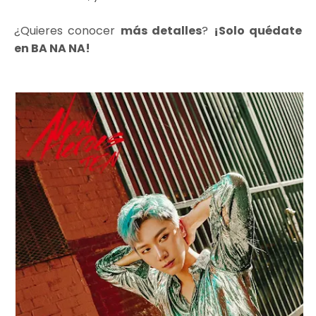
¿Quieres conocer
más detalles
?
¡Solo quédate
en BA NA NA!