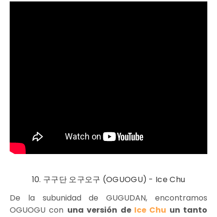
10. 구구단 오구오구 (OGUOGU) - Ice Chu
De la subunidad de GUGUDAN, encontramos
OGUOGU con
una versión de
Ice Chu
un tanto