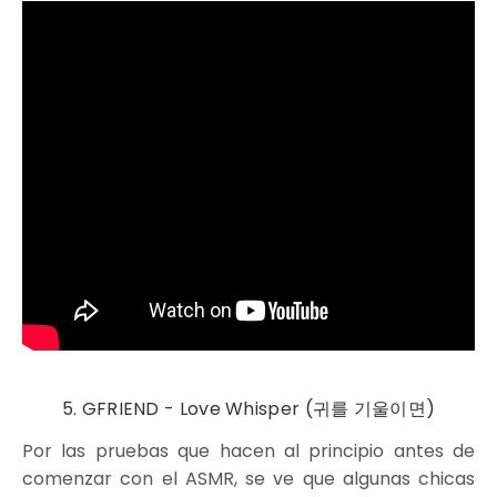
5. GFRIEND - Love Whisper (귀를 기울이면)
Por las pruebas que hacen al principio antes de
comenzar con el ASMR, se ve que algunas chicas