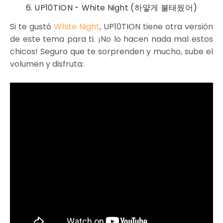
6. UP10TION - White Night (하얗게 불태웠어)
Si te gustó
White Night
, UP10TION tiene otra versión
de este tema para ti. ¡No lo hacen nada mal estos
chicos! Seguro que te sorprenden y mucho, sube el
volumen y disfruta: