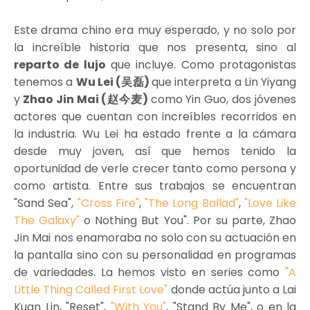
Este drama chino era muy esperado, y no solo por
la increíble historia que nos presenta, sino al
reparto de lujo
que incluye. Como protagonistas
tenemos a
Wu Lei (吴磊)
que interpreta a Lin Yiyang
y
Zhao Jin Mai (赵今麦)
como Yin Guo, dos jóvenes
actores que cuentan con increíbles recorridos en
la industria. Wu Lei ha estado frente a la cámara
desde muy joven, así que hemos tenido la
oportunidad de verle crecer tanto como persona y
como artista. Entre sus trabajos se encuentran
"Sand Sea",
"Cross Fire"
,
"The Long Ballad"
,
"Love Like
The Galaxy"
o Nothing But You". Por su parte, Zhao
Jin Mai nos enamoraba no solo con su actuación en
la pantalla sino con su personalidad en programas
de variedades. La hemos visto en series como
"A
Little Thing Called First Love"
donde actúa junto a Lai
Kuan Lin, "Reset",
"With You"
, "Stand By Me", o en la