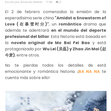
Escrito por Amanda Melián
17:46
0
El 2 de febrero comenzaba la emisión de la
esperadísima serie china
"Amidst a Snowstorm of
Love (在暴雪时分)"
, un
romántico
drama que
además te adentrará
en el mundo del deporte
profesional del billar
. Esta historia está basada en
la
novela original de Mo Bai Fei Bao
y está
protagonizada por
Wu Lei (吴磊) y Zhao Jin Mai (赵
今麦)
, entre otros.
No te pierdas todos los detalles de está
emocionante y romántica historia. ¡
BA NA NA
te
cuenta más sobre ello!