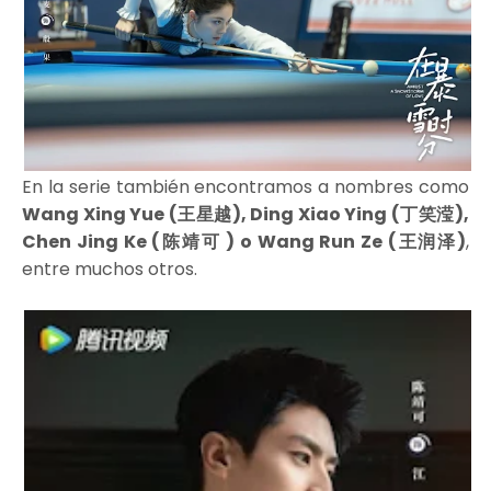
En la serie también encontramos a nombres como
Wang Xing Yue (王星越), Ding Xiao Ying (丁笑滢),
Chen Jing Ke (陈靖可 ) o Wang Run Ze (王润泽)
,
entre muchos otros.