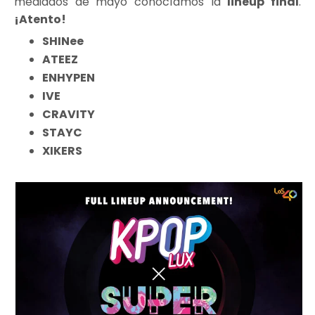
mediados de mayo conocíamos la
lineup final
.
¡Atento!
SHINee
ATEEZ
ENHYPEN
IVE
CRAVITY
STAYC
XIKERS