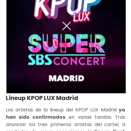
Lineup KPOP LUX Madrid
Los artistas de la lineup del KPOP LUX Madrid
ya
han sido confirmados
en varias tandas
.
Tras
anunciar los tres primeros artistas del cartel, a