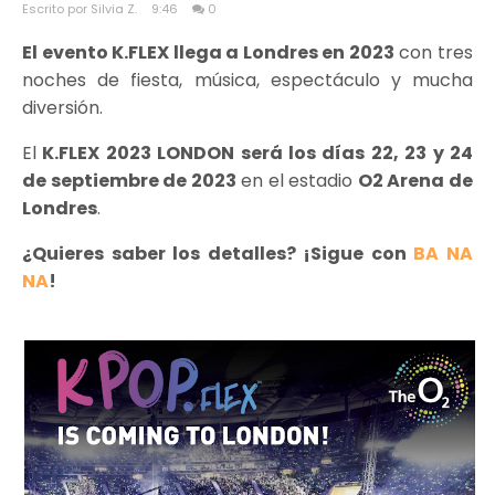
Escrito por Silvia Z.
9:46
0
El evento K.FLEX llega a Londres en 2023
con tres
noches de fiesta, música, espectáculo y mucha
diversión.
El
K.FLEX 2023 LONDON será los días 22, 23 y 24
de septiembre de 2023
en el estadio
O2 Arena de
Londres
.
¿Quieres saber los detalles? ¡Sigue con
BA NA
NA
!