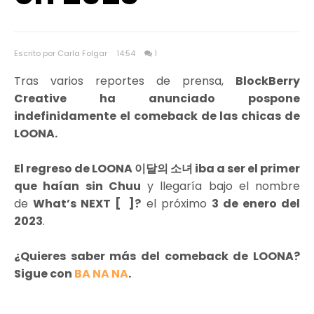
Escrito por Carla Folgar
14:54
1
Tras varios reportes de prensa,
BlockBerry
Creative ha anunciado pospone
indefinidamente el comeback de las chicas de
LOONA.
El regreso de LOONA 이달의 소녀 iba a ser el primer
que haían sin Chuu
y llegaría bajo el nombre
de
What’s NEXT [ ]?
el próximo
3 de enero del
2023
.
¿Quieres saber más del comeback de LOONA?
Sigue con
BA NA NA
.