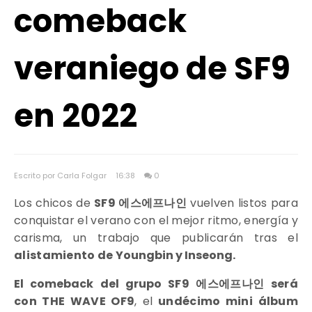
comeback
veraniego de SF9
en 2022
Escrito por Carla Folgar
16:38
0
Los chicos de
SF9 에스에프나인
vuelven listos para
conquistar el verano con el mejor ritmo, energía y
carisma, un trabajo que publicarán tras el
alistamiento de
Youngbin y Inseong.
El comeback del grupo
SF9 에스에프나인 será
con THE WAVE OF9
, el
undécimo mini álbum