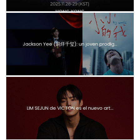
Jackson Yee (易烊千玺): un joven prodig...
LIM SEJUN de VICTON es el nuevo art...