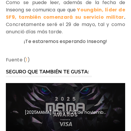
Como se puede leer, además de la fecha de
Inseong se comunica que que
Youngbin, líder de
SF9, también comenzará su servicio militar
.
Concretamente seré el 29 de mayo, tal y como
anunció días más tarde.
¡Te estaremos esperando Inseong!
Fuente (
1
)
SEGURO QUE TAMBIÉN TE GUSTA:
[2025MAMA] El 28 y el 29 de noviemb...