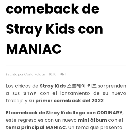
comeback de
Stray Kids con
MANIAC
Escrito por Carla Folgar
16:10
1
Los chicos de
Stray Kids 스트레이 키즈
sorprenden
a sus
STAY
con el lanzamiento de su nuevo
trabajo y su
primer comeback del 2022
.
El comeback de Stray Kids llega con ODDINARY
,
este regreso es con un nuevo
mini álbum
con el
tema principal
MANIAC
. Un tema que presenta