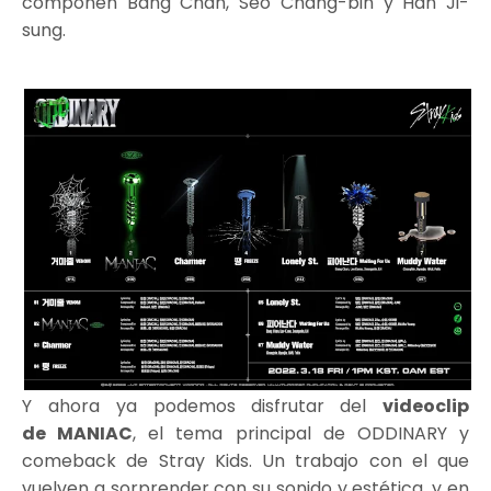
componen Bang Chan, Seo Chang-bin y Han Ji-
sung.
Y ahora ya podemos disfrutar
del
videoclip
de MANIAC
, el tema principal de ODDINARY y
comeback de Stray Kids. Un trabajo con el que
vuelven a sorprender con su sonido y estética, y en