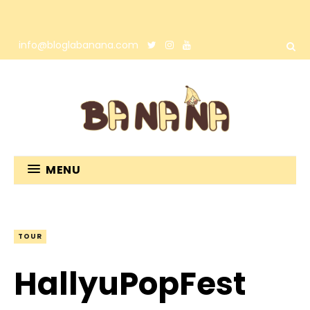
info@bloglabanana.com
MENU
TOUR
HallyuPopFest