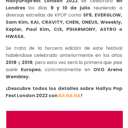
HallyuPopFest London 2022
se celebrará
en
Londres
los días
9 y 10 de julio
reuniendo a
diversas estrellas de KPOP como
SF9, EVERGLOW,
Sam Kim, KAI, CRAVITY, CHEN, ONEUS, Weeekly,
Kep1er, Paul Kim, CIX, P1HARMONY, ASTRO o
HWASA.
Se trata de la tercera edición de este festival
habiéndose celebrado anteriormente en los años
2018
y
2019
, pero esta vez será la primera que pise
suele
Europeo
, concretamente en
OVO Arena
Wembley.
¡Descubre todos los detalles sobre Hallyu Pop
Fest London 2022 con
BA NA NA
!