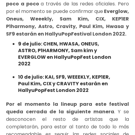
poco a poco
a través de las redes oficiales. Pero
por el momento se puede confirmar que
Everglow,
Oneus, Weeekly, Sam Kim, CIX, KEP1ER
P1harmony, Astro, Cravity, Paul Kim, Hwasa y
SF9 estarán en HallyuPopFestival London 2022.
9 de julio: CHEN, HWASA, ONEUS,
ASTRO, P1HARMONY, Sam kim y
EVERGLOW en HallyuPopFest London
2022
10 de julio: KAI, SF9, WEEEKLY, KEP1ER,
Paul Kim, CIX y CRAVITY estarán en
HallyuPopFest London 2022
Por el momento la lineup para este festival
queda cerrada de la siguiente manera
. Y se
desconocen el resto de artistas que la
completarán, para estar al tanto de todo lo más
recomendable es seguir las redes sociales de