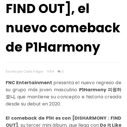
FIND OUT], el
nuevo comeback
de P1Harmony
Escrito por Carla Folgar
11:54
0
FNC Entertainment
presenta
el nuevo regreso de
su grupo más joven masculino
P1Harmony 피원하
모니
, que mantiene su concepto e historia creada
desde su debut en
2020.
El comeback de P1H es con [DISHARMONY : FIND
OUT]
, su tercer mini álbum, que llega con
Do It Like