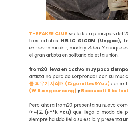
THE FAKER CLUB
vio la luz a principios de
tres artistas:
HELLO GLOOM (Ungjae), f
expresan música, moda y vídeo. Y aunque e
el gran artista en solitario de esta unión.
from20 lleva en activo muy poco tiemp
artista no para de sorprender con su mús
를 피우기 시작해 (Cigarettes&You)
como ti
(Will sing our song)
y
Because It'll be fa
Pero ahora from20 presenta su nuevo come
어쩌고 (F**k You)
que llega a modo de p
siempre ha sido fiel a su estilo, y presenta
un