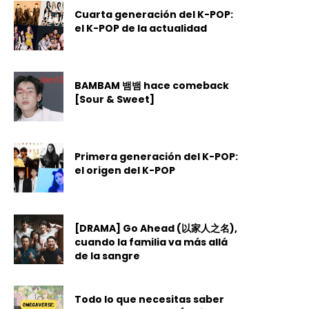
Cuarta generación del K-POP:
el K-POP de la actualidad
BAMBAM 뱀뱀 hace comeback
[Sour & Sweet]
Primera generación del K-POP:
el origen del K-POP
[DRAMA] Go Ahead (以家人之名),
cuando la familia va más allá
de la sangre
Todo lo que necesitas saber