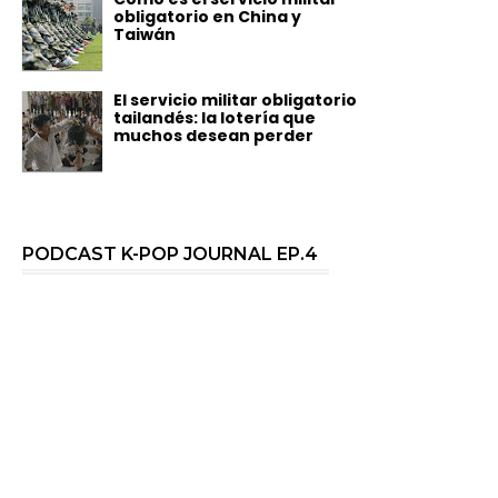
obligatorio en China y
Taiwán
El servicio militar obligatorio
tailandés: la lotería que
muchos desean perder
PODCAST K-POP JOURNAL EP.4