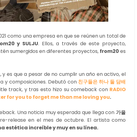
l 2021 como una empresa en que se reúnen un total de
rom20 y SULJU
. Ellos, a través de este proyecto,
stén sumergidos en diferentes proyectos,
from20
es
o
, y es que a pesar de no cumplir un año en activo, el
ica y composiciones. Debutó con
친구들은 하나 둘 담배
tle track, y tras esto hizo su comeback con
RADIO
ster for you to forget me than me loving you
.
back. Una noticia muy esperada que llega con
가을
re-release en el mes de octubre. El artista como
a estética increíble y muy en su línea.