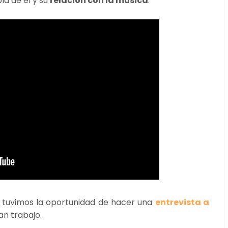
a de él y su
relación con la música
.
, tuvimos la oportunidad de hacer una
entrevista a
an trabajo.