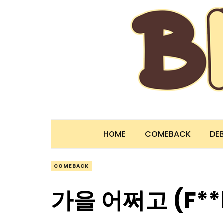
HOME
COMEBACK
DE
COMEBACK
가을 어쩌고 (F**k 