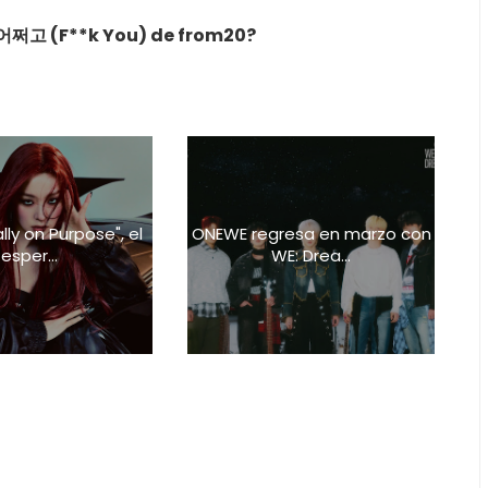
쩌고 (F**k You) de from20?
lly on Purpose", el
ONEWE regresa en marzo con
esper...
WE: Drea...