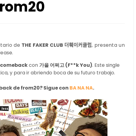
from20
itario de
THE FAKER CLUB 더훼이커클럽
, presenta un
lease.
comeback
con
가을 어쩌고 (F**k You)
. Este single
ca, y para ir abriendo boca de su futuro trabajo.
eback de from20? Sigue con
BA NA NA
.