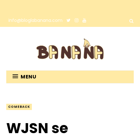
info@bloglabanana.com
MENU
COMEBACK
WJSN se