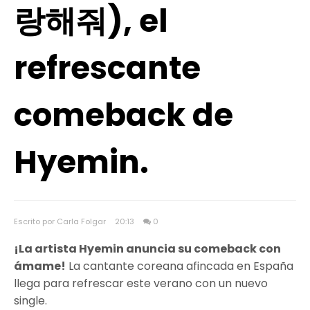
랑해줘), el
refrescante
comeback de
Hyemin.
Escrito por Carla Folgar
20:13
0
¡La artista Hyemin anuncia su comeback con
ámame!
La cantante coreana afincada en España
llega para refrescar este verano con un nuevo
single.