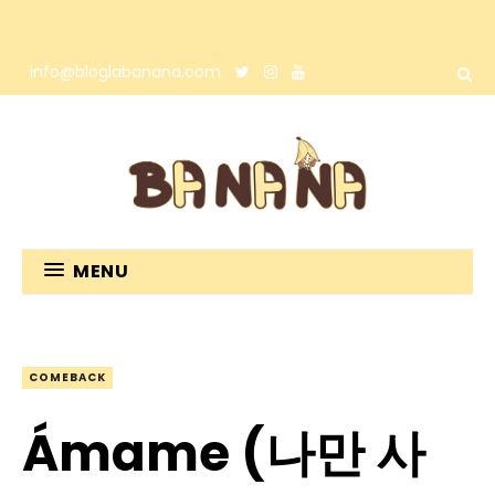
info@bloglabanana.com
MENU
COMEBACK
Ámame (나만 사