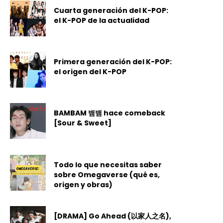
Cuarta generación del K-POP:
el K-POP de la actualidad
Primera generación del K-POP:
el origen del K-POP
BAMBAM 뱀뱀 hace comeback
[Sour & Sweet]
Todo lo que necesitas saber
sobre Omegaverse (qué es,
origen y obras)
[DRAMA] Go Ahead (以家人之名),