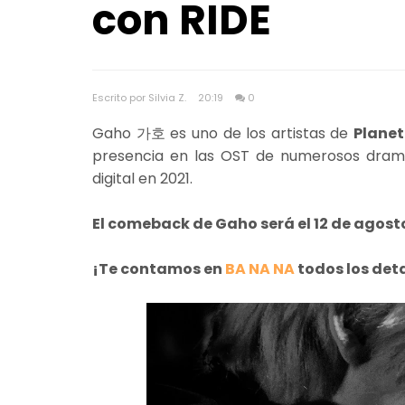
con RIDE
Escrito por Silvia Z.
20:19
0
Gaho 가호 es uno de los artistas de
Plane
presencia en las OST de numerosos dramas
digital en 2021.
El comeback de Gaho será el 12 de agosto
¡Te contamos en
BA NA NA
todos los det