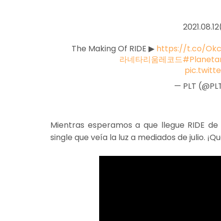
2021.08.1
The Making Of RIDE ▶
https://t.co/O
라네타리움레코드
#Planeta
pic.twit
— PLT (@PL
Mientras esperamos a que llegue RIDE de
single que veía la luz a mediados de julio. ¡Qu