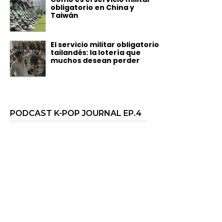
obligatorio en China y
Taiwán
El servicio militar obligatorio
tailandés: la lotería que
muchos desean perder
PODCAST K-POP JOURNAL EP.4