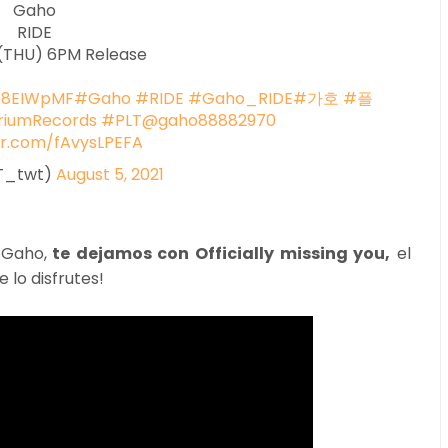
Gaho
RIDE
2(THU) 6PM Release
kc8EIWpMF
#Gaho
#RIDE
#Gaho_RIDE
#가호
#플
riumRecords
#PLT
@gaho88882970
ter.com/fAvysLPEFA
T_twt)
August 5, 2021
 Gaho,
te dejamos con Officially missing you,
el
e lo disfrutes!