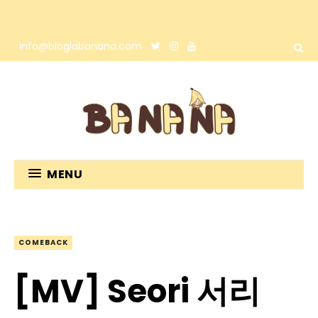
info@bloglabanana.com
MENU
COMEBACK
[MV] Seori 서리