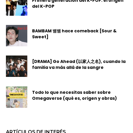
Primera generación del K-POP: el origen
del K-POP
BAMBAM 뱀뱀 hace comeback [Sour &
Sweet]
[DRAMA] Go Ahead (以家人之名), cuando la
familia va más allá de la sangre
Todo lo que necesitas saber sobre
Omegaverse (qué es, origen y obras)
ARTÍCULOS DE INTERÉS