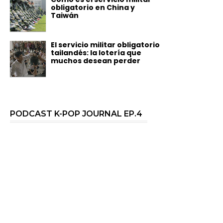
obligatorio en China y
Taiwán
El servicio militar obligatorio
tailandés: la lotería que
muchos desean perder
PODCAST K-POP JOURNAL EP.4