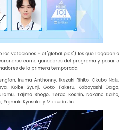
 las votaciones + el 'global pick') los que llegaban a
ían coronarse como ganadores del programa y pasar a
anadores de la primera temporada.
gfan, Inuma Anthonny, Ikezaki Rihito, Okubo Nalu,
ya, Koike Syunji, Goto Takeru, Kobayashi Daigo,
uromu, Tajima Shogo, Terao Koshin, Nakano Kaiho,
a, Fujimaki Kyosuke y Matsuda Jin.