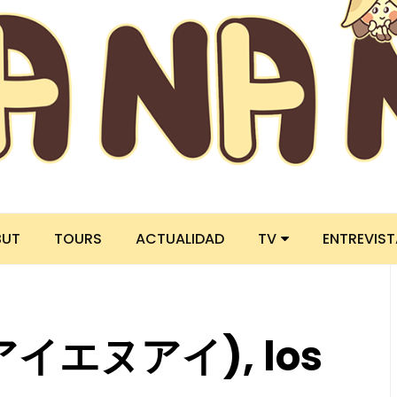
BUT
TOURS
ACTUALIDAD
TV
ENTREVIS
 (アイエヌアイ), los