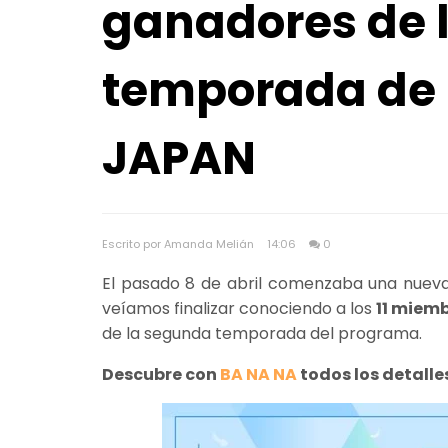
ganadores de 
temporada de 
JAPAN
Escrito por Amanda Melián
14:06
0
El pasado 8 de abril comenzaba una nuev
veíamos finalizar conociendo a los
11 miem
de la segunda temporada del programa.
Descubre con
BA NA NA
todos los detalles