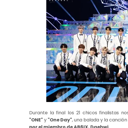
Durante la final los 21 chicos finalistas 
"ONE"
y
"One Day"
, una balada y la canció
por el miembro de AB6IX, Daehwi
.