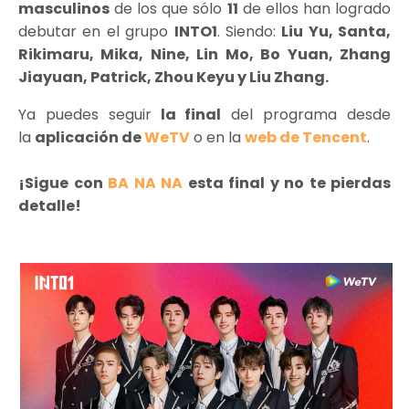
masculinos
de los que sólo
11
de ellos han logrado
debutar en el grupo
INTO1
. Siendo:
Liu Yu, Santa,
Rikimaru, Mika, Nine, Lin Mo, Bo Yuan, Zhang
Jiayuan, Patrick, Zhou Keyu y Liu Zhang.
Ya puedes seguir
la final
del programa desde
la
aplicación de
WeTV
o en la
web de Tencent
.
¡Sigue con
BA NA NA
esta final y no te pierdas
detalle!