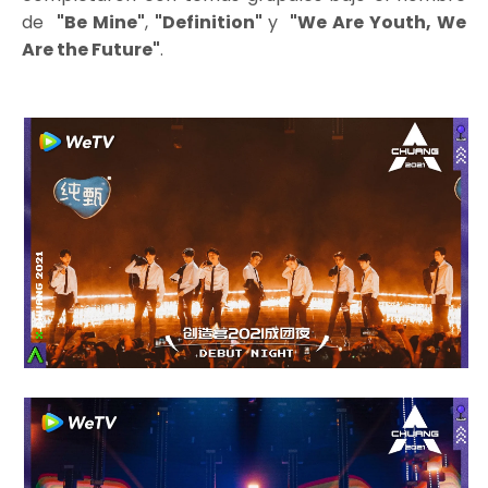
de
"Be Mine"
,
"Definition"
y
"We Are Youth, We
Are the Future"
.